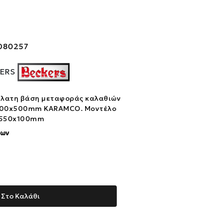
080257
ERS
ήλατη βάση μεταφοράς καλαθιών
 500x500mm KARAMCO. Μοντέλο
0x550x100mm
ίων
Στο Καλάθι