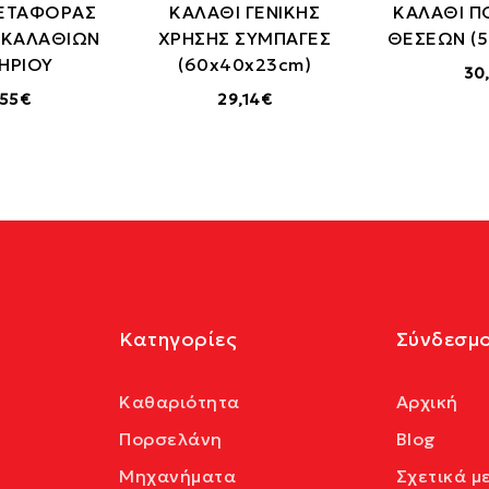
ΜΕΤΑΦΟΡΑΣ
ΚΑΛΑΘΙ ΓΕΝΙΚΗΣ
ΚΑΛΑΘΙ Π
 ΚΑΛΑΘΙΩΝ
ΧΡΗΣΗΣ ΣΥΜΠΑΓΕΣ
ΘΕΣΕΩΝ (5
ΗΡΙΟΥ
(60x40x23cm)
30
,55€
29,14€
Κατηγορίες
Σύνδεσμο
Καθαριότητα
Αρχική
Πορσελάνη
Blog
Μηχανήματα
Σχετικά μ