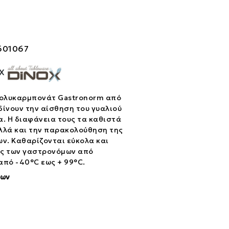
601067
OX
 Πολυκαρμπονάτ Gastronorm από
δίνουν την αίσθηση του γυαλιού
α. Η διαφάνεια τους τα καθιστά
λλά και την παρακολούθηση της
ν. Καθαρίζονται εύκολα και
ις των γαστρονόμων από
από -40°C εως + 99°C.
ίων