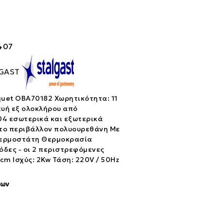
407
GAST
uet OBA70182 Χωρητικότητα: 11
ευή εξ ολοκλήρου από
04 εσωτερικά και εξωτερικά
 το περιβάλλον πολυουρεθάνη Με
θερμοστάτη Θερμοκρασία
ρόδες - οι 2 περιστρεφόμενες
cm Ισχύς: 2Kw Τάση: 220V / 50Hz
ίων