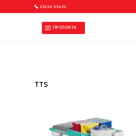
23520 33452
ΠΡΟΪΟΝΤΑ
TTS